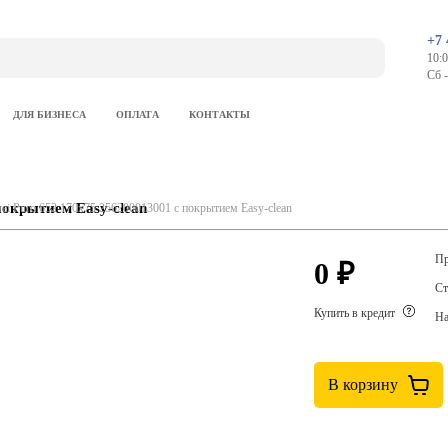
+7 
10:0
Сб 
ДЛЯ БИЗНЕСА
ОПЛАТА
КОНТАКТЫ
покрытием Easy-clean
ei Puro 652 170x75 256200013001 с покрытием Easy-clean
Пр
0 ₽
Ст
Купить в кредит
На
В корзину