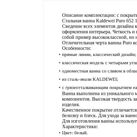
Описание комплектации: с покрыти
Стальная ванна Kaldewei Puro 652
Сведение всех элементов дизайна
оформления интерьера. Четкость и
собой пример высококлассной, но 
Отличительная черта ванны Puro к
Особенности:
прямые линии, классический дизайн;
классическая модель с четырьмя угл
одноместная ванна со сливом в облас
из сталь-эмали KALDEWEI;
с грязеотталкивающим покрытием eas
Ванна выполнена из уникального ма
компонентов. Высокая твердость з
изделия.
Качественное покрытие отличается
белизну и блеск. Для ухода за ван
Для изготовления ванны использует
Характеристики:
Цвет: белый.