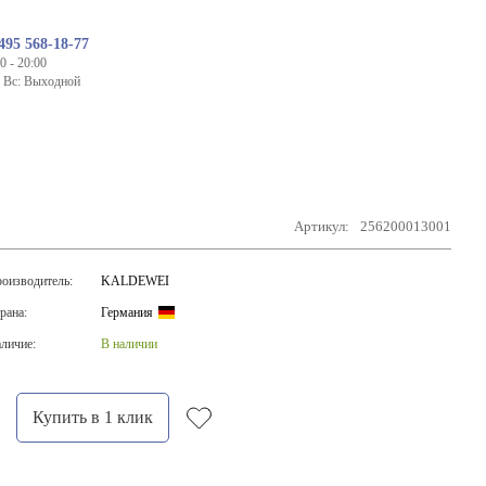
495 568-18-77
0 - 20:00
- Вс: Выходной
Артикул:
256200013001
оизводитель:
KALDEWEI
рана:
Германия
личие:
В наличии
Купить в 1 клик