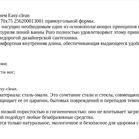
ем Easy-clean
 170x75 256200013001 прямоугольной формы.
 к насущно необходимым один из основополагающих принципов 
 пуризм линий ванны Puro полностью удовлетворяют этому прин
недорогой дизайнерской сантехники.
омфортная внутренняя длина, обеспечивающая выдающееся удобс
ами;
ти ног;
y-clean.
териала: сталь-эмали. Это сочетание стали и стекла, совмещающ
ащищает ее от царапин, бытовых повреждений и перепадов темпе
 низкой пористостью и гигиеничностью: оно не впитывает загря
ной подойдут любые безабразивные средства.
ся только натуральное, экологичное и безопасное для здоровья с