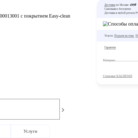
Доставка
по Москве:
499₽
Самовывоз-бесплатно
Доставка в любой регион 
Услуги:
Подъем на этаж
П
Гарантии
Материал
Стальные KALDEWEI
Услуги