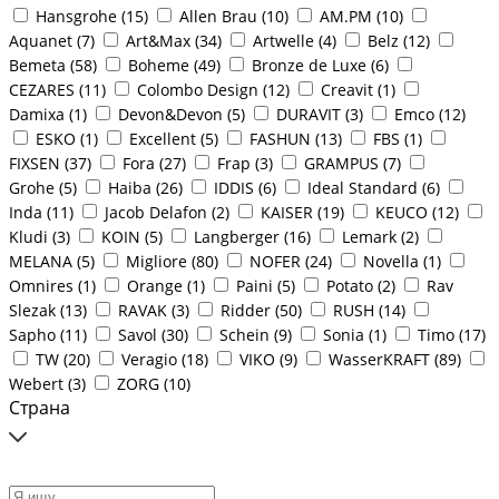
Hansgrohe (
15
)
Allen Brau (
10
)
AM.PM (
10
)
Aquanet (
7
)
Art&Max (
34
)
Artwelle (
4
)
Belz (
12
)
Bemeta (
58
)
Boheme (
49
)
Bronze de Luxe (
6
)
CEZARES (
11
)
Colombo Design (
12
)
Creavit (
1
)
Damixa (
1
)
Devon&Devon (
5
)
DURAVIT (
3
)
Emco (
12
)
ESKO (
1
)
Excellent (
5
)
FASHUN (
13
)
FBS (
1
)
FIXSEN (
37
)
Fora (
27
)
Frap (
3
)
GRAMPUS (
7
)
Grohe (
5
)
Haiba (
26
)
IDDIS (
6
)
Ideal Standard (
6
)
Inda (
11
)
Jacob Delafon (
2
)
KAISER (
19
)
KEUCO (
12
)
Kludi (
3
)
KOIN (
5
)
Langberger (
16
)
Lemark (
2
)
MELANA (
5
)
Migliore (
80
)
NOFER (
24
)
Novella (
1
)
Omnires (
1
)
Orange (
1
)
Paini (
5
)
Potato (
2
)
Rav
Slezak (
13
)
RAVAK (
3
)
Ridder (
50
)
RUSH (
14
)
Sapho (
11
)
Savol (
30
)
Schein (
9
)
Sonia (
1
)
Timo (
17
)
TW (
20
)
Veragio (
18
)
VIKO (
9
)
WasserKRAFT (
89
)
Webert (
3
)
ZORG (
10
)
Страна