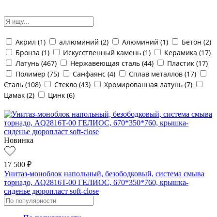
Акрил (
1
)
аллюминий (
2
)
Алюминий (
1
)
Бетон (
2
)
Бронза (
1
)
Искусственный камень (
1
)
Керамика (
17
)
Латунь (
467
)
Нержавеющая сталь (
44
)
Пластик (
17
)
Полимер (
75
)
Санфаянс (
4
)
Сплав металлов (
17
)
Сталь (
108
)
Стекло (
43
)
Хромированная латунь (
7
)
Цамак (
2
)
Цинк (
6
)
Новинка
17 500 ₽
Унитаз-моноблок напольный, безободковый, система смыва
торнадо, AQ2816T-00 ГЕЛИОС, 670*350*760, крышка-
сиденье дюропласт soft-close