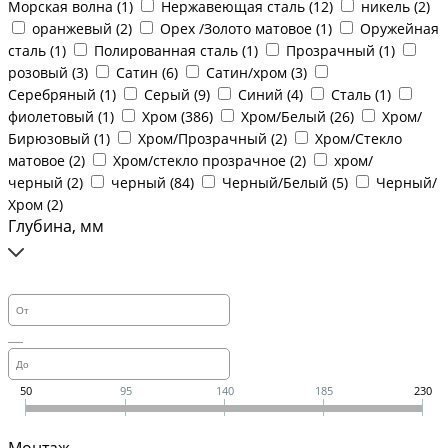
Морская волна (
1
)
Нержавеющая сталь (
12
)
никель (
2
)
оранжевый (
2
)
Орех /Золото матовое (
1
)
Оружейная
сталь (
1
)
Полированная сталь (
1
)
Прозрачный (
1
)
розовый (
3
)
Сатин (
6
)
Сатин/хром (
3
)
Серебряный (
1
)
Серый (
9
)
Синий (
4
)
Сталь (
1
)
фиолетовый (
1
)
Хром (
386
)
Хром/Белый (
26
)
Хром/
Бирюзовый (
1
)
Хром/Прозрачный (
2
)
Хром/Стекло
матовое (
2
)
Хром/стекло прозрачное (
2
)
хром/
черный (
2
)
черный (
84
)
Черный/Белый (
5
)
Черный/
Хром (
2
)
Глубина, мм
50
95
140
185
230