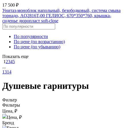
17 500 ₽
Унитаз-моноблок напольный, безободковый, система смыва
торнадо, AQ2816T-00 ГЕЛИОС, 670*350*760, крышка-
сиденье дюропласт soft-close
По популярности
По цене (по возрастанию)
По цене (по убыванию)
Показать еще
1
2
3
4
5
...
13
14
Душевые гарнитуры
Фильтр
Фильтры
Цена, ₽
Бренд