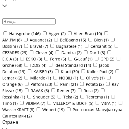
Hansgrohe (
146
)
Agger (
2
)
Allen Brau (
10
)
AM.PM (
8
)
Aquanet (
2
)
BelBagno (
15
)
Bien (
1
)
Bossini (
7
)
Bravat (
7
)
Bugnatese (
1
)
Cersanit (
5
)
CEZARES (
29
)
Clever (
4
)
Damixa (
2
)
Dorff (
3
)
E.C.A (
3
)
ESKO (
3
)
Ferro (
5
)
G-Lauf (
1
)
GPD (
2
)
Grohe (
68
)
IDDIS (
4
)
Ideal Standard (
14
)
Jacob
Delafon (
19
)
KAISER (
3
)
Kludi (
30
)
Koller Pool (
2
)
Lemark (
2
)
Milardo (
1
)
NOBILI (
1
)
Olive's (
1
)
Orange (
6
)
Paffoni (
23
)
Paini (
21
)
Potato (
2
)
Rav
Slezak (
15
)
RAVAK (
6
)
Remer (
7
)
Roca (
2
)
Rossinka (
1
)
Shouder (
5
)
Teka (
2
)
Teorema (
1
)
Timo (
1
)
VIDIMA (
7
)
VILLEROY & BOCH (
5
)
VitrA (
1
)
WasserKRAFT (
8
)
Webert (
19
)
Ростовская Мануфактура
Сантехники (
2
)
Страна