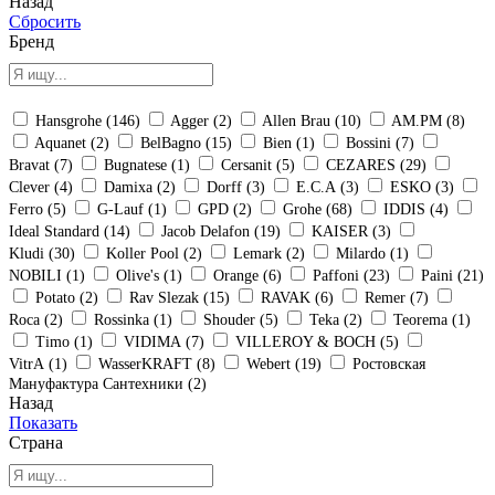
Назад
Сбросить
Бренд
Hansgrohe (
146
)
Agger (
2
)
Allen Brau (
10
)
AM.PM (
8
)
Aquanet (
2
)
BelBagno (
15
)
Bien (
1
)
Bossini (
7
)
Bravat (
7
)
Bugnatese (
1
)
Cersanit (
5
)
CEZARES (
29
)
Clever (
4
)
Damixa (
2
)
Dorff (
3
)
E.C.A (
3
)
ESKO (
3
)
Ferro (
5
)
G-Lauf (
1
)
GPD (
2
)
Grohe (
68
)
IDDIS (
4
)
Ideal Standard (
14
)
Jacob Delafon (
19
)
KAISER (
3
)
Kludi (
30
)
Koller Pool (
2
)
Lemark (
2
)
Milardo (
1
)
NOBILI (
1
)
Olive's (
1
)
Orange (
6
)
Paffoni (
23
)
Paini (
21
)
Potato (
2
)
Rav Slezak (
15
)
RAVAK (
6
)
Remer (
7
)
Roca (
2
)
Rossinka (
1
)
Shouder (
5
)
Teka (
2
)
Teorema (
1
)
Timo (
1
)
VIDIMA (
7
)
VILLEROY & BOCH (
5
)
VitrA (
1
)
WasserKRAFT (
8
)
Webert (
19
)
Ростовская
Мануфактура Сантехники (
2
)
Назад
Показать
Страна