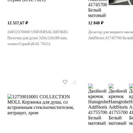
12 517,67 ₽
12 840 ₽
24952370000 UNIVERSALARTIKEL
Дозатор для жидкого мыла
Полочка для душа 320x120x90 mm,
AddStoris 41745700 Белы
темно-Серый (RAL 7021)