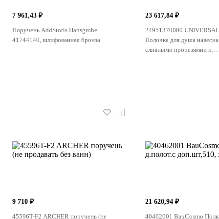
7 961,43 ₽
23 617,84 ₽
Поручень AddStoris Hansgrohe
24951370000 UNIVERSA
41744140, шлифованная бронза
Полочка для душа навесная
сливными прорезямии и
интегрированными крючк
матовый
9 710 ₽
21 620,94 ₽
45596T-F2 ARCHER поручень (не
40462001 BauCosmo Полка