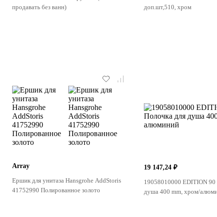
продавать без ванн)
доп.шт,510, хром
Array
19 147,24 ₽
Ершик для унитаза Hansgrohe AddStoris
19058010000 EDITION 90 
41752990 Полированное золото
душа 400 mm, хром/алюм