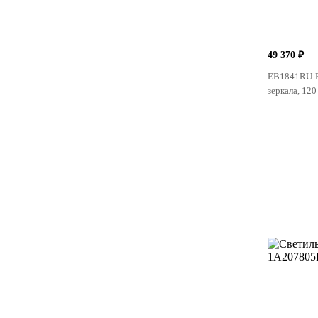
49 370 ₽
EB1841RU-P
зеркала, 12