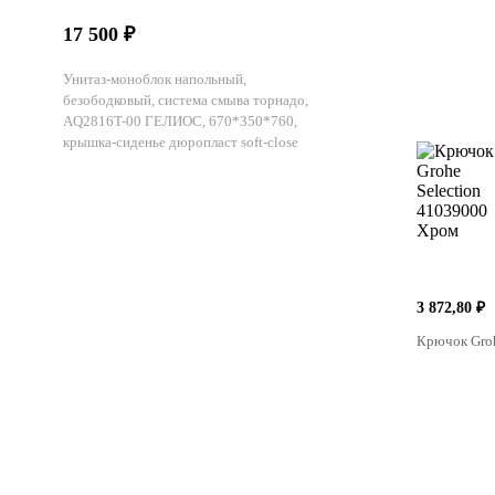
17 500 ₽
Унитаз-моноблок напольный,
безободковый, система смыва торнадо,
AQ2816T-00 ГЕЛИОС, 670*350*760,
крышка-сиденье дюропласт soft-close
3 872,80 ₽
Крючок Groh