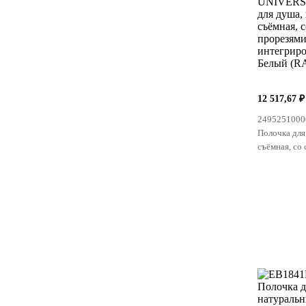
12 517,67 ₽
249525100
Полочка для
съёмная, со
интегриров
(RAL 9010)