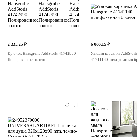
2 335,25 ₽
6 088,15 ₽
Крючок Hansgrohe AddStoris 41742990
Угловая корзинка AddStori
Полированное золото
41741140, шлифованная б