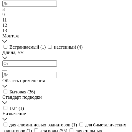
8
9
11
12
13
Монтаж
Встраиваемый (
1
)
настенный (
4
)
Длина, мм
Область применения
Бытовая (
36
)
Стандарт подводки
1/2" (
1
)
Назначение
для алюминиевых радиаторов (
1
)
для биметалических
радиаторов (
1
)
для воды (
55
)
для стальных