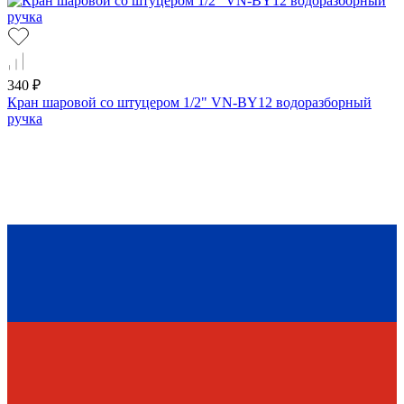
340 ₽
Кран шаровой со штуцером 1/2" VN-BY12 водоразборный
ручка