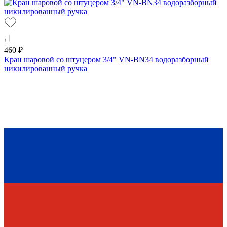
460 ₽
Кран шаровой со штуцером 3/4" VN-BN34 водоразборный
никилированный ручка