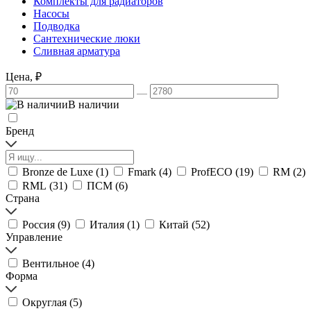
Комплекты для радиаторов
Насосы
Подводка
Сантехнические люки
Сливная арматура
Цена, ₽
В наличии
Бренд
Bronze de Luxe (
1
)
Fmark (
4
)
ProfECO (
19
)
RM (
2
)
RML (
31
)
ПСМ (
6
)
Страна
Россия (
9
)
Италия (
1
)
Китай (
52
)
Управление
Вентильное (
4
)
Форма
Округлая (
5
)