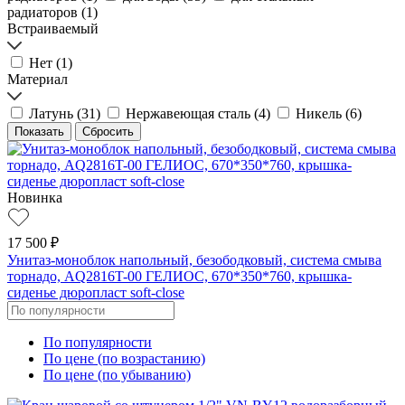
радиаторов (
1
)
Встраиваемый
Нет (
1
)
Материал
Латунь (
31
)
Нержавеющая сталь (
4
)
Никель (
6
)
Новинка
17 500 ₽
Унитаз-моноблок напольный, безободковый, система смыва
торнадо, AQ2816T-00 ГЕЛИОС, 670*350*760, крышка-
сиденье дюропласт soft-close
По популярности
По цене (по возрастанию)
По цене (по убыванию)