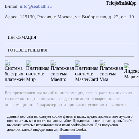
E-mail:
info@seabath.ru
Адрес: 125130, Россия, г. Москва, ул. Выборгская, д. 22, оф. 10
ИНФОРМАЦИЯ
ГОТОВЫЕ РЕШЕНИЯ
Вся представленная на сайте информация, касающаяся технических
характеристик, наличия на складе, стоимости товаров, носит
информационный характер и ни при каких условиях не является
публичной офертой, определяемой положениями ч.2 ст. 437
Гражданского кодекса РФ. Производители вправе вносить
Данный веб-сайт использует cookie-файлы в целях предоставления вам лучшего
пользовательского опыта на нашем сайте. Продолжая использовать данный сайт,
изменения в технические характеристики, внешний вид и
вы соглашаетесь с использованием нами cookie-файлов. Для получения
комплектацию товаров без предварительного уведомления. Заказ
дополнительной информации см.
Политика Cookie
.
считается действительным после согласования с менеджером.