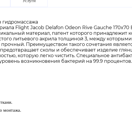
Услуги
з гидромассажа
иала Flight Jacob Delafon Odeon Rive Gauche 170x70 
никальный материал, патент которого принадлежит к
истого литьевого акрила толщиной 3, между которыми
 прочный. Преимуществом такого сочетания являетс
 предотвращает сколы и обеспечивает изделие глянц
стью, которую легко чистить. Специальное антибак
ровень возникновения бактерий на 99.9 процентов. 
ткани.
о монтажа.