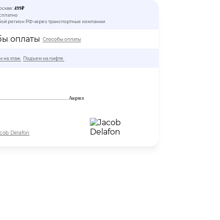
оскве:
499₽
сплатно
бой регион РФ через транспортные компании
Способы оплаты
 на этаж
Подъем на лифте
Акрил
cob Delafon