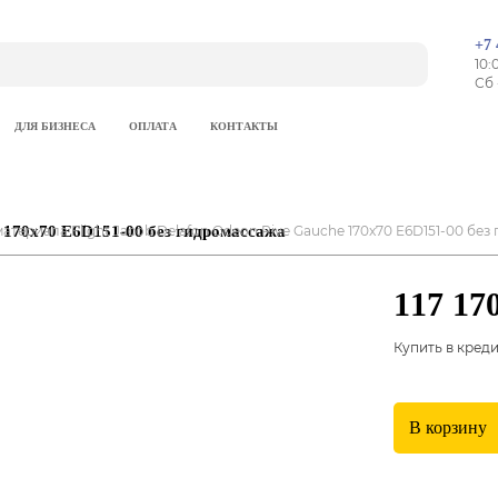
+7 
10:
Сб 
ДЛЯ БИЗНЕСА
ОПЛАТА
КОНТАКТЫ
e 170x70 E6D151-00 без гидромассажа
материала Flight Jacob Delafon Odeon Rive Gauche 170x70 E6D151-00 бе
117 17
Купить в кред
В корзину