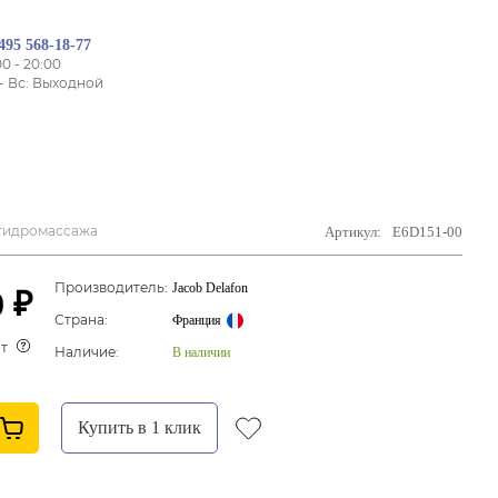
495 568-18-77
00 - 20:00
- Вс: Выходной
з гидромассажа
Артикул:
E6D151-00
Производитель:
Jacob Delafon
0 ₽
Страна:
Франция
ит
Наличие:
В наличии
Купить в 1 клик