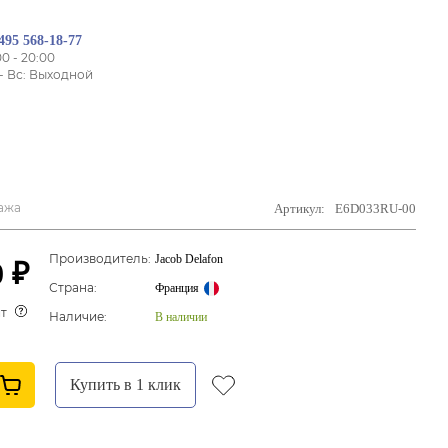
495 568-18-77
00 - 20:00
- Вс: Выходной
сажа
Артикул:
E6D033RU-00
Производитель:
Jacob Delafon
0 ₽
Страна:
Франция
ит
Наличие:
В наличии
Купить в 1 клик