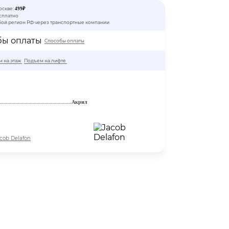
оскве:
499₽
сплатно
бой регион РФ через транспортные компании
Способы оплаты
 на этаж
Подъем на лифте
Акрил
cob Delafon