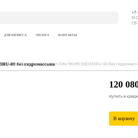
+7 
10:
Сб 
ДЛЯ БИЗНЕСА
ОПЛАТА
КОНТАКТЫ
033RU-00 без гидромассажа
материала Flight Jacob Delafon Elite 190x90 E6D033RU-00 без гидромас
120 08
Купить в кред
В корзину