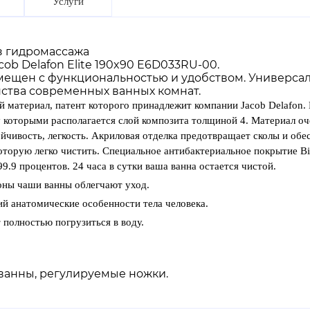
Услуги
з гидромассажа
cob Delafon Elite 190x90 E6D033RU-00.
ещен с функциональностью и удобством. Универсал
ства современных ванных комнат.
й материал, патент которого принадлежит компании Jacob Delafon. 
у которыми располагается слой композита толщиной 4. Материал о
йчивость, легкость. Акриловая отделка предотвращает сколы и обес
оторую легко чистить. Специальное антибактериальное покрытие B
9.9 процентов. 24 часа в сутки ваша ванна остается чистой.
оны чаши ванны облегчают уход.
й анатомические особенности тела человека.
 полностью погрузиться в воду.
 ванны, регулируемые ножки.