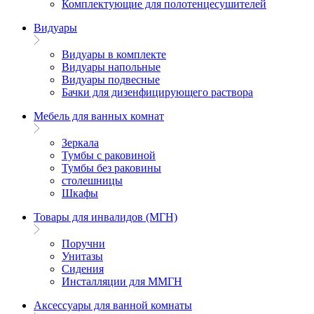
Комплектующие для полотенцесушителей
Видуары
Видуары в комплекте
Видуары напольные
Видуары подвесные
Бачки для дизенфицирующего раствора
Мебель для ванных комнат
Зеркала
Тумбы с раковиной
Тумбы без раковины
столешницы
Шкафы
Товары для инвалидов (МГН)
Поручни
Унитазы
Сидения
Инсталляции для ММГН
Аксессуары для ванной комнаты