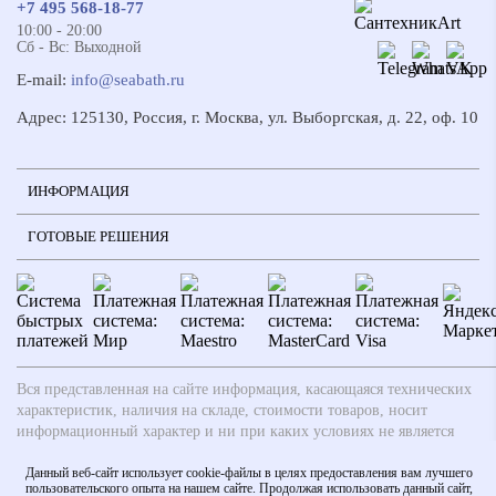
+7 495 568-18-77
10:00 - 20:00
Сб - Вс: Выходной
E-mail:
info@seabath.ru
Адрес: 125130, Россия, г. Москва, ул. Выборгская, д. 22, оф. 10
ИНФОРМАЦИЯ
ГОТОВЫЕ РЕШЕНИЯ
Вся представленная на сайте информация, касающаяся технических
характеристик, наличия на складе, стоимости товаров, носит
информационный характер и ни при каких условиях не является
публичной офертой, определяемой положениями ч.2 ст. 437
Гражданского кодекса РФ. Производители вправе вносить
Данный веб-сайт использует cookie-файлы в целях предоставления вам лучшего
пользовательского опыта на нашем сайте. Продолжая использовать данный сайт,
изменения в технические характеристики, внешний вид и