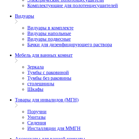
Комплектующие для полотенцесушителей
Видуары
Видуары в комплекте
Видуары напольные
Видуары подвесные
Бачки для дизенфицирующего раствора
Мебель для ванных комнат
Зеркала
Тумбы с раковиной
Тумбы без раковины
столешницы
Шкафы
Товары для инвалидов (МГН)
Поручни
Унитазы
Сидения
Инсталляции для ММГН
Аксессуары для ванной комнаты