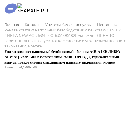
Главная
Каталог
Унитазы, биде, писсуары
Напольные
Унитаз-компакт напольный безободковый с бачком AQUATEK
ЛИБРА NEW AQ1263NT-00, 635*385*820мм, смыв ТОРНАДО,
горизонтальный выпуск, тонкое сиденье с механизмом плавного
закрывания, крепеж
Унитаз-компакт напольный безободковый с бачком AQUATEK ЛИБРА
NEW AQ1263NT-00, 635*385*820мм, смыв ТОРНАДО, горизонтальный
выпуск, тонкое сиденье с механизмом плавного закрывания, крепеж
Артикул:
AQ1263NT-00