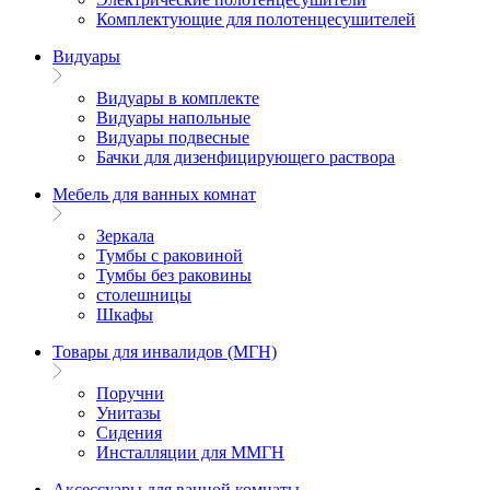
Комплектующие для полотенцесушителей
Видуары
Видуары в комплекте
Видуары напольные
Видуары подвесные
Бачки для дизенфицирующего раствора
Мебель для ванных комнат
Зеркала
Тумбы с раковиной
Тумбы без раковины
столешницы
Шкафы
Товары для инвалидов (МГН)
Поручни
Унитазы
Сидения
Инсталляции для ММГН
Аксессуары для ванной комнаты