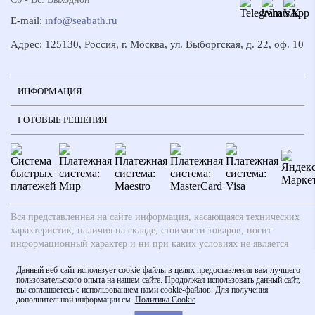
E-mail:
info@seabath.ru
Адрес: 125130, Россия, г. Москва, ул. Выборгская, д. 22, оф. 10
ИНФОРМАЦИЯ
ГОТОВЫЕ РЕШЕНИЯ
Вся представленная на сайте информация, касающаяся технических
характеристик, наличия на складе, стоимости товаров, носит
информационный характер и ни при каких условиях не является
публичной офертой, определяемой положениями ч.2 ст. 437
Гражданского кодекса РФ. Производители вправе вносить
Данный веб-сайт использует cookie-файлы в целях предоставления вам лучшего
пользовательского опыта на нашем сайте. Продолжая использовать данный сайт,
изменения в технические характеристики, внешний вид и
вы соглашаетесь с использованием нами cookie-файлов. Для получения
комплектацию товаров без предварительного уведомления. Заказ
дополнительной информации см.
Политика Cookie
.
считается действительным после согласования с менеджером.