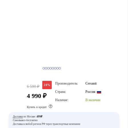
Производитель:
Cersanit
24%
6 590 ₽
Страна:
Россия
4 990 ₽
Наличие:
В наличии
Купить в кредит
Доставка
по Москве:
499₽
Самовывоз-бесплатно
Доставка в любой регион РФ через транспортные компании