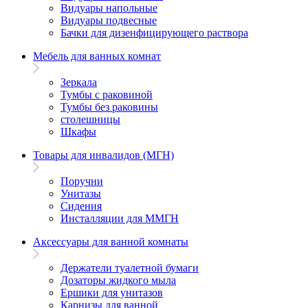
Видуары напольные
Видуары подвесные
Бачки для дизенфицирующего раствора
Мебель для ванных комнат
Зеркала
Тумбы с раковиной
Тумбы без раковины
столешницы
Шкафы
Товары для инвалидов (МГН)
Поручни
Унитазы
Сидения
Инсталляции для ММГН
Аксессуары для ванной комнаты
Держатели туалетной бумаги
Дозаторы жидкого мыла
Ершики для унитазов
Карнизы для ванной