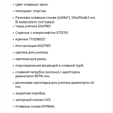
Цвет клавиши: хром.
Материал: пластик.
Размеры клавиши смыва (ШХВхГ): 234х154х8,5 мм.
В комплекте поставки:
Чаша унитаза E047901.
Сиденье с микролифтом E712701.
Крепеж TT0299327.
Инсталляция R027767:
крепеж для унитаза,
крепежи для рамы,
подсоединения входящей и сливной труб,
сливной патрубок (колено) с адаптором
диаметром 90/110 мм,
резиновая прокладка для унитаза диаметром 45
мм,
защитная коробка,
запорный клапан G1/2.
Клавиша смыва R0116AA.