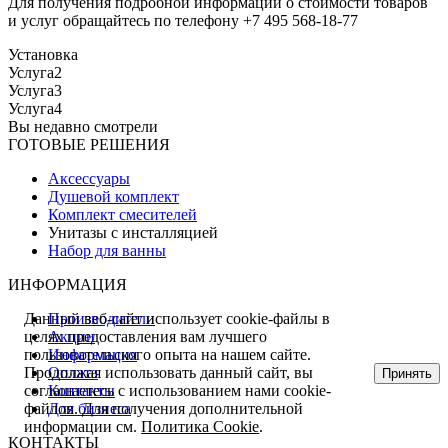
Для получения подробной информации о стоимости товаров
и услуг обращайтесь по телефону +7 495 568-18-77
Установка
Услуга2
Услуга3
Услуга4
Вы недавно смотрели
ГОТОВЫЕ РЕШЕНИЯ
Аксессуары
Душевой комплект
Комплект смесителей
Унитазы с инсталляцией
Набор для ванны
ИНФОРМАЦИЯ
Производители
Данный веб-сайт использует cookie-файлы в
Акции
целях предоставления вам лучшего
Информация
пользовательского опыта на нашем сайте.
Оплата
Продолжая использовать данный сайт, вы
Принять
Контакты
соглашаетесь с использованием нами cookie-
Для бизнеса
файлов. Для получения дополнительной
информации см.
Политика Cookie
.
КОНТАКТЫ