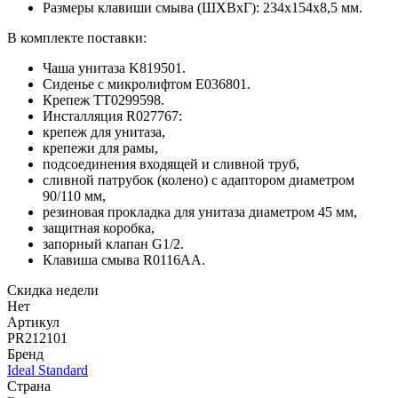
Размеры клавиши смыва (ШХВхГ): 234х154х8,5 мм.
В комплекте поставки:
Чаша унитаза K819501.
Сиденье с микролифтом E036801.
Крепеж TT0299598.
Инсталляция R027767:
крепеж для унитаза,
крепежи для рамы,
подсоединения входящей и сливной труб,
сливной патрубок (колено) с адаптором диаметром
90/110 мм,
резиновая прокладка для унитаза диаметром 45 мм,
защитная коробка,
запорный клапан G1/2.
Клавиша смыва R0116AA.
Скидка недели
Нет
Артикул
PR212101
Бренд
Ideal Standard
Страна