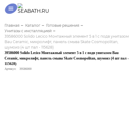
Главная
Каталог
Готовые решения
Унитазы с инсталляцией
39586000 Solido Lecico Монтажный элемент 5 в 1 с подв унитазом
Bau Ceramic, микролифт, панель смыва Skate Cosmopolitan,
шумоиз (4 шт пал - 115628)
39586000 Solido Lecico Монтажный элемент 5 в 1 с подв унитазом Bau
Ceramic, микролифт, панель смыва Skate Cosmopolitan, шумоиз (4 шт пал -
115628)
Артикул:
39586000