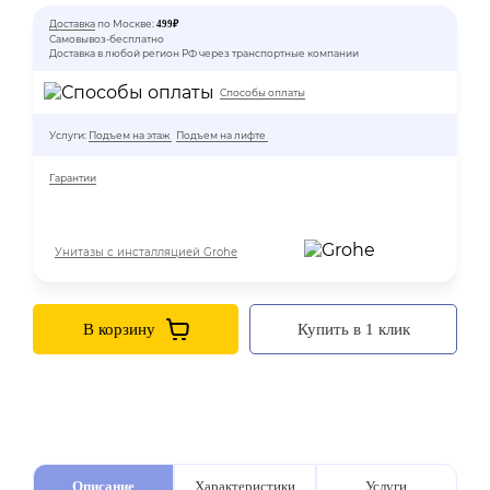
Доставка
по Москве:
499₽
Самовывоз-бесплатно
Доставка в любой регион РФ через транспортные компании
Способы оплаты
Услуги:
Подъем на этаж
Подъем на лифте
Гарантии
Унитазы с инсталляцией Grohe
В корзину
Купить в 1 клик
Описание
Характеристики
Услуги