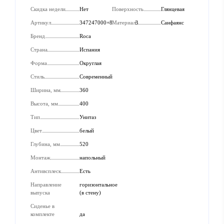
Скидка недели
Нет
Поверхность
Глянцевая
Артикул
347247000+8012A000B
Материал
Санфаянс
Бренд
Roca
Страна
Испания
Форма
Округлая
Стиль
Современный
Ширина, мм
360
Высота, мм
400
Тип
Унитаз
Цвет
белый
Глубина, мм
520
Монтаж
напольный
Антивсплеск
Есть
Направление
горизонтальное
выпуска
(в стену)
Сиденье в
комплекте
да