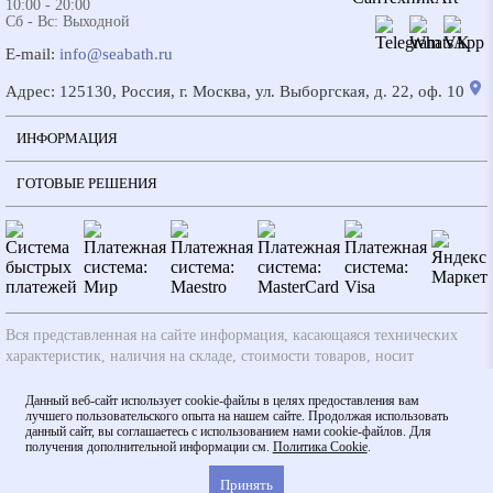
10:00 - 20:00
Сб - Вс: Выходной
E-mail:
info@seabath.ru
Адрес: 125130, Россия, г. Москва, ул. Выборгская, д. 22, оф. 10
ИНФОРМАЦИЯ
ГОТОВЫЕ РЕШЕНИЯ
Вся представленная на сайте информация, касающаяся технических
характеристик, наличия на складе, стоимости товаров, носит
информационный характер и ни при каких условиях не является
публичной офертой, определяемой положениями ч.2 ст. 437
Данный веб-сайт использует cookie-файлы в целях предоставления вам
лучшего пользовательского опыта на нашем сайте. Продолжая использовать
Гражданского кодекса РФ. Производители вправе вносить изменения в
данный сайт, вы соглашаетесь с использованием нами cookie-файлов. Для
технические характеристики, внешний вид и комплектацию товаров
получения дополнительной информации см.
Политика Cookie
.
без предварительного уведомления. Заказ считается действительным
после согласования с менеджером.
Принять