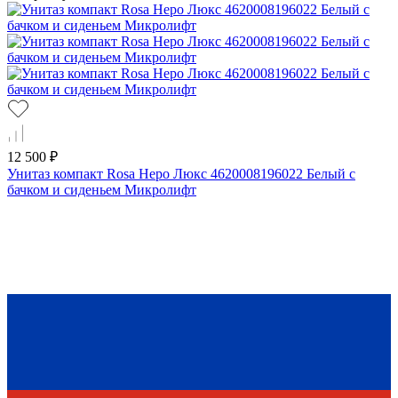
12 500 ₽
Унитаз компакт Rosa Неро Люкс 4620008196022 Белый с
бачком и сиденьем Микролифт