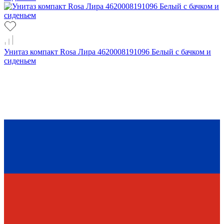
Унитаз компакт Rosa Лира 4620008191096 Белый с бачком и
сиденьем