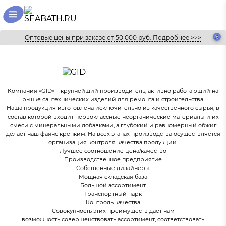
Оптовые цены при заказе от 50 000 руб. Подробнее >>>
Главная
Бренды
GID
Компания «GID» – крупнейший производитель, активно работающий на
рынке сантехнических изделий для ремонта и строительства.
Наша продукция изготовлена исключительно из качественного сырья, в
состав которой входит первоклассные неорганические материалы и их
смеси с минеральными добавками, а глубокий и равномерный обжиг
делает наш фаянс крепким. На всех этапах производства осуществляется
организация контроля качества продукции.
Лучшее соотношение цена/качество
Производственное предприятие
Собственные дизайнеры
Мощная складская база
Большой ассортимент
Транспортный парк
Контроль качества
Совокупность этих преимуществ даёт нам
возможность совершенствовать ассортимент, соответствовать