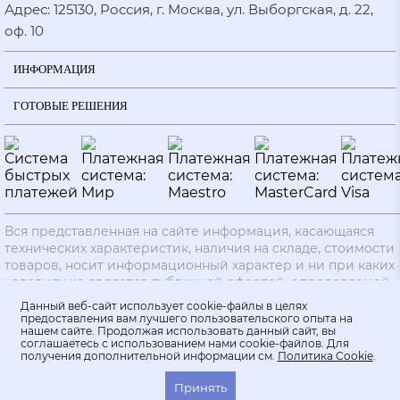
Адрес: 125130, Россия, г. Москва, ул. Выборгская, д. 22,
оф. 10
ИНФОРМАЦИЯ
ГОТОВЫЕ РЕШЕНИЯ
Вся представленная на сайте информация, касающаяся
технических характеристик, наличия на складе, стоимости
товаров, носит информационный характер и ни при каких
условиях не является публичной офертой, определяемой
положениями ч.2 ст. 437 Гражданского кодекса РФ.
Данный веб-сайт использует cookie-файлы в целях
Производители вправе вносить изменения в
предоставления вам лучшего пользовательского опыта на
нашем сайте. Продолжая использовать данный сайт, вы
технические характеристики, внешний вид и
соглашаетесь с использованием нами cookie-файлов. Для
комплектацию товаров без предварительного
получения дополнительной информации см.
Политика Cookie
.
уведомления. Заказ считается действительным после
согласования с менеджером.
Принять