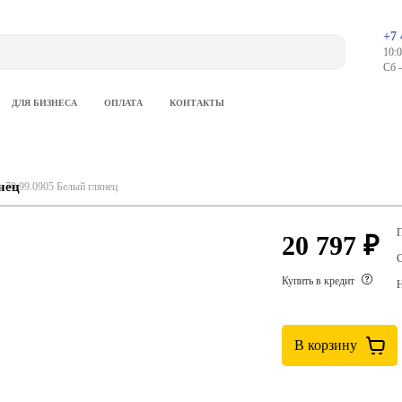
+7 
10:0
Сб 
ДЛЯ БИЗНЕСА
ОПЛАТА
КОНТАКТЫ
нец
s 70 99.0905 Белый глянец
П
20 797 ₽
С
Купить в кредит
Н
В корзину