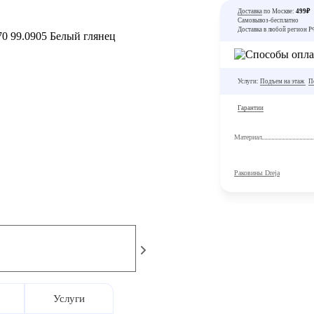
Доставка
по Москве:
499₽
Самовывоз-бесплатно
Доставка в любой регион 
Услуги:
Подъем на этаж
П
Гарантии
Материал
Раковины Dreja
Услуги