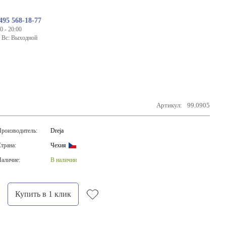
495 568-18-77
0 - 20:00
- Вс: Выходной
Артикул:
99.0905
роизводитель:
Dreja
трана:
Чехия
аличие:
В наличии
Купить в 1 клик