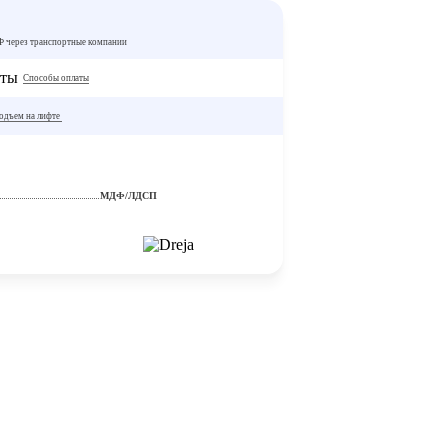
РФ через транспортные компании
Способы оплаты
одъем на лифте
МДФ/ЛДСП