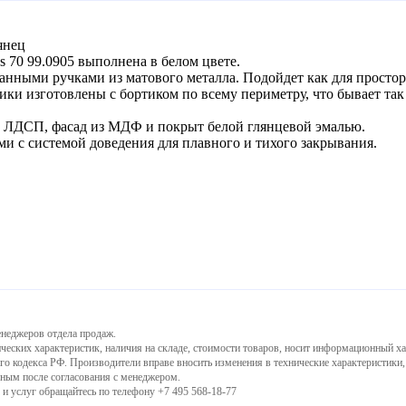
янец
s 70 99.0905 выполнена в белом цвете.
нными ручками из матового металла. Подойдет как для простор
ки изготовлены с бортиком по всему периметру, что бывает так
о ЛДСП, фасад из МДФ и покрыт белой глянцевой эмалью.
 с системой доведения для плавного и тихого закрывания.
енеджеров отдела продаж.
ческих характеристик, наличия на складе, стоимости товаров, носит информационный ха
го кодекса РФ. Производители вправе вносить изменения в технические характеристики
ьным после согласования с менеджером.
и услуг обращайтесь по телефону +7 495 568-18-77