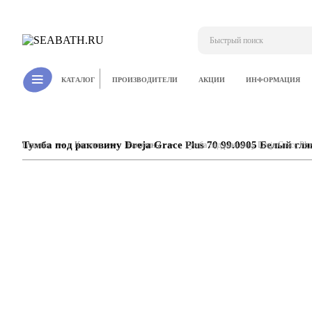
ПРОИЗВОДИТЕЛИ
АКЦИИ
ИНФОРМАЦИЯ
КАТАЛОГ
Тумба под раковину Dreja Grace Plus 70 99.0905 Белый гля
Главная
Каталог
Раковины
Тумба под раковину Dreja Grace Plu